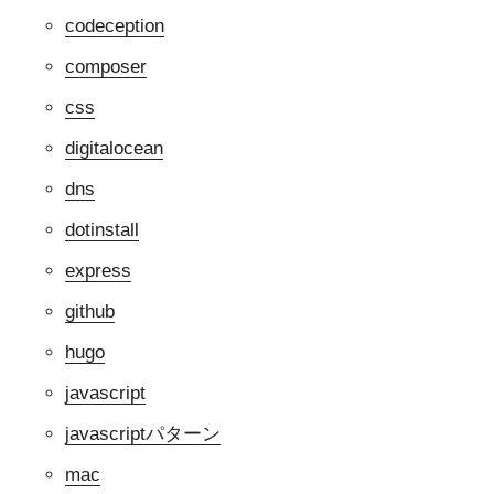
codeception
composer
css
digitalocean
dns
dotinstall
express
github
hugo
javascript
javascriptパターン
mac