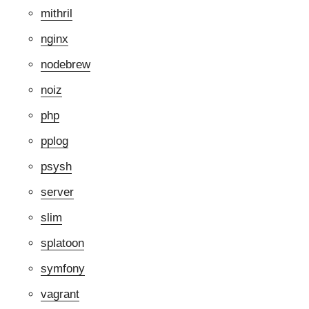
mithril
nginx
nodebrew
noiz
php
pplog
psysh
server
slim
splatoon
symfony
vagrant