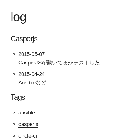
log
Casperjs
2015-05-07
CasperJSが動いてるかテストした
2015-04-24
Ansibleなど
Tags
ansible
casperjs
circle-ci