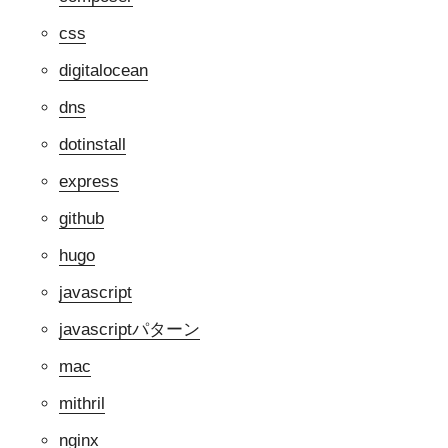
css
digitalocean
dns
dotinstall
express
github
hugo
javascript
javascriptパターン
mac
mithril
nginx