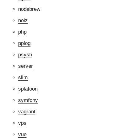
nodebrew
noiz
php
pplog
psysh
server
slim
splatoon
symfony
vagrant
vps
vue