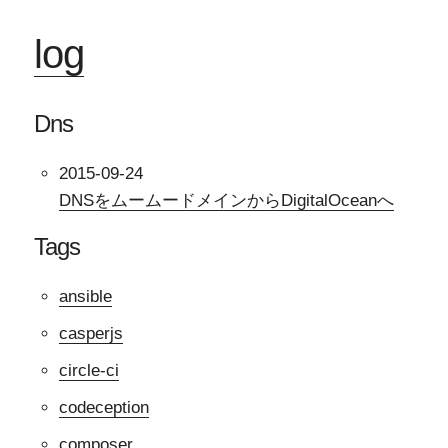
log
Dns
2015-09-24
DNSをムームードメインからDigitalOceanへ
Tags
ansible
casperjs
circle-ci
codeception
composer