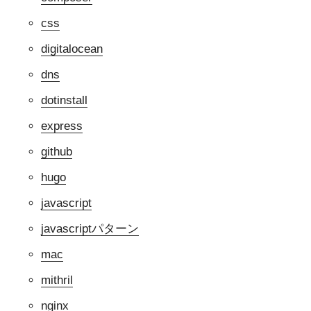
css
digitalocean
dns
dotinstall
express
github
hugo
javascript
javascriptパターン
mac
mithril
nginx