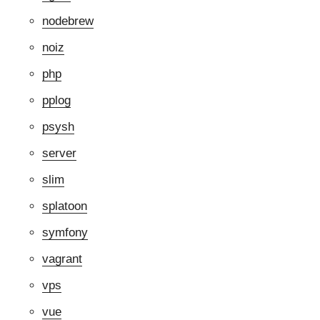
nodebrew
noiz
php
pplog
psysh
server
slim
splatoon
symfony
vagrant
vps
vue