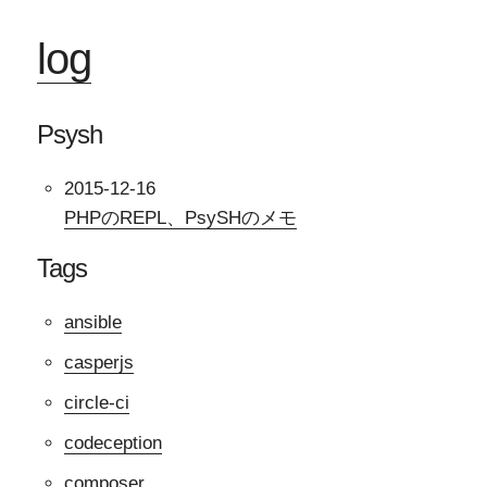
log
Psysh
2015-12-16
PHPのREPL、PsySHのメモ
Tags
ansible
casperjs
circle-ci
codeception
composer