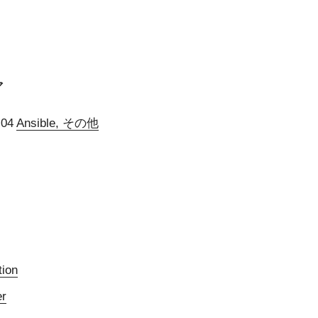
ア
-04
Ansible, その他
tion
er