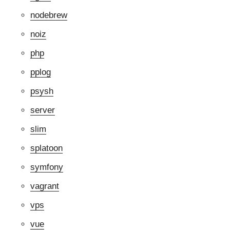
nodebrew
noiz
php
pplog
psysh
server
slim
splatoon
symfony
vagrant
vps
vue