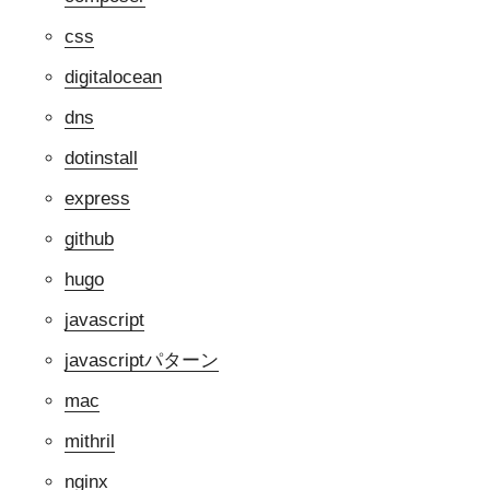
css
digitalocean
dns
dotinstall
express
github
hugo
javascript
javascriptパターン
mac
mithril
nginx