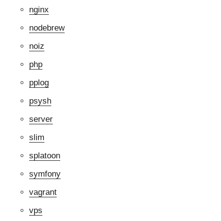
nginx
nodebrew
noiz
php
pplog
psysh
server
slim
splatoon
symfony
vagrant
vps