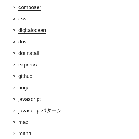
composer
css
digitalocean
dns
dotinstall
express
github
hugo
javascript
javascriptパターン
mac
mithril