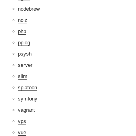
nodebrew
noiz
php
pplog
psysh
server
slim
splatoon
symfony
vagrant
vps
vue