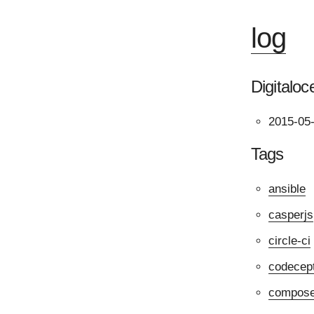
log
Digitaloc
2015-05
Tags
ansible
casperjs
circle-ci
codecep
compos