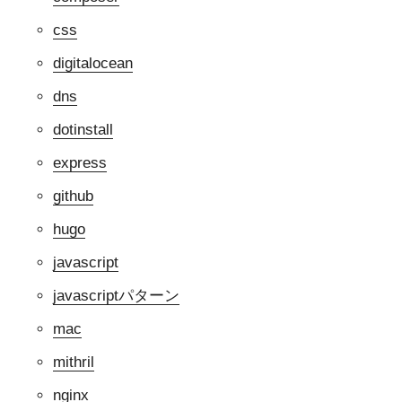
css
digitalocean
dns
dotinstall
express
github
hugo
javascript
javascriptパターン
mac
mithril
nginx