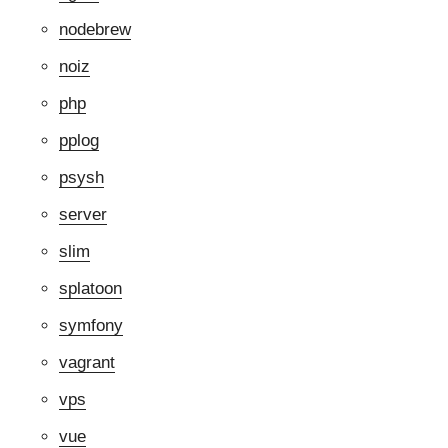
nodebrew
noiz
php
pplog
psysh
server
slim
splatoon
symfony
vagrant
vps
vue