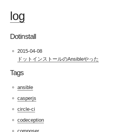
log
Dotinstall
2015-04-08
ドットインストールのAnsibleやった
Tags
ansible
casperjs
circle-ci
codeception
composer