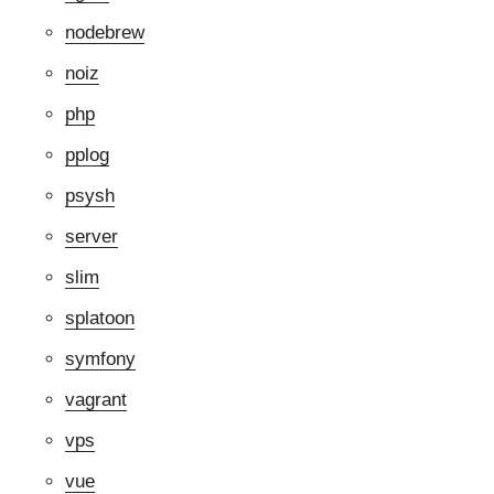
nodebrew
noiz
php
pplog
psysh
server
slim
splatoon
symfony
vagrant
vps
vue