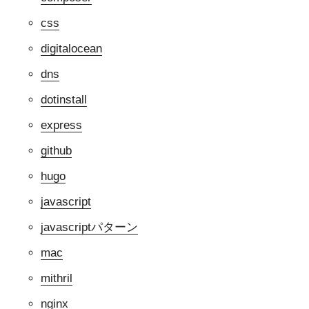
css
digitalocean
dns
dotinstall
express
github
hugo
javascript
javascriptパターン
mac
mithril
nginx