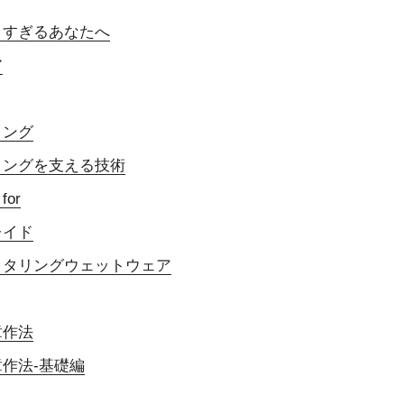
りすぎるあなたへ
ア
ィング
ィングを支える技術
or
レイド
クタリングウェットウェア
章作法
作法-基礎編