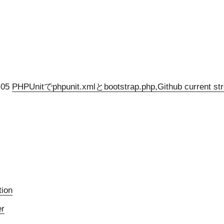
-05
PHPUnitでphpunit.xmlとbootstrap.php,Github current 
tion
er