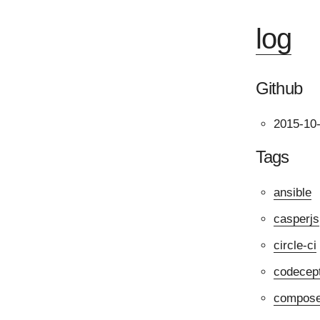
log
Github
2015-10
Tags
ansible
casperjs
circle-ci
codecep
compos