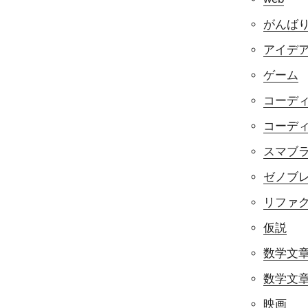
がんば
アイデ
ゲーム
コーデ
コーデ
スマブラf
ゼノブ
リファ
仮説
数学文
数学文章
映画