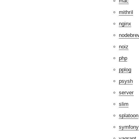
mac
mithril
nginx
nodebre
noiz
php
pplog
psysh
server
slim
splatoon
symfony
vagrant