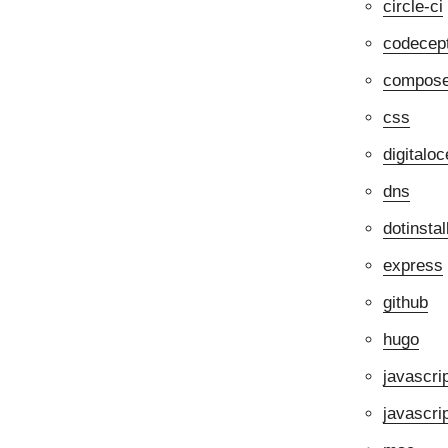
circle-ci
codecep
compos
css
digitalo
dns
dotinstal
express
github
hugo
javascri
javasc