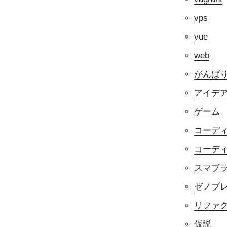
vps
vue
web
がんば
アイデ
ゲーム
コーデ
コーデ
スマブラf
ゼノブ
リファ
仮説