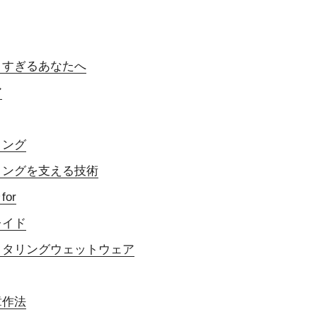
りすぎるあなたへ
ア
ィング
ィングを支える技術
or
レイド
クタリングウェットウェア
章作法