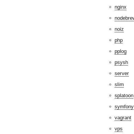
nginx
nodebre
noiz
php
pplog
psysh
server
slim
splatoon
symfony
vagrant
vps