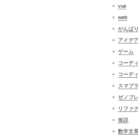
vue
web
がんば
アイデ
ゲーム
コーデ
コーデ
スマブラf
ゼノブ
リファ
仮説
数学文