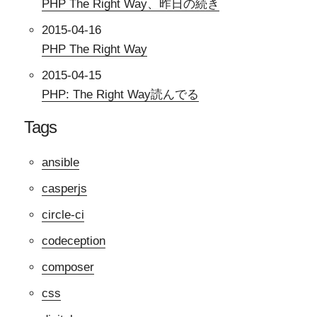
PHP The Right Way、昨日の続き
2015-04-16
PHP The Right Way
2015-04-15
PHP: The Right Way読んでる
Tags
ansible
casperjs
circle-ci
codeception
composer
css