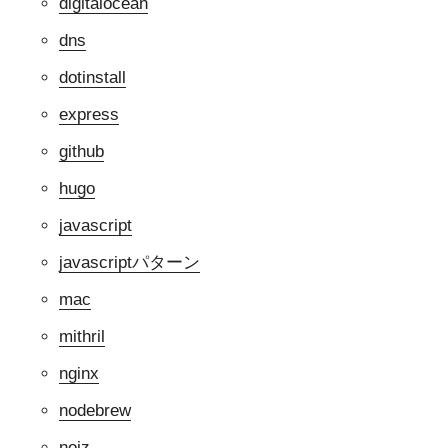
digitalocean
dns
dotinstall
express
github
hugo
javascript
javascriptパターン
mac
mithril
nginx
nodebrew
noiz