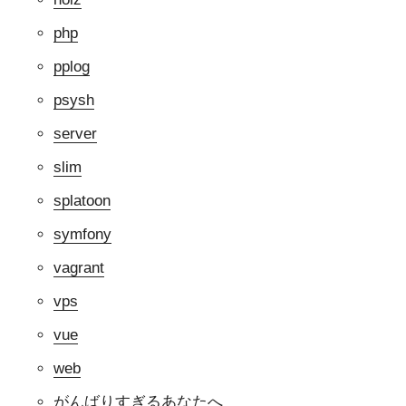
php
pplog
psysh
server
slim
splatoon
symfony
vagrant
vps
vue
web
がんばりすぎるあなたへ