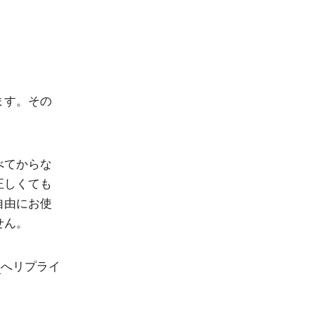
ます。その
べてからな
正しくても
自由にお使
せん。
)
へリプライ