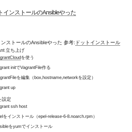
インストールのAnsibleやった
ンストールのAnsibleやった 参考:
ドットインストール
rant 立ち上げ
grantCloud
を使う
grant initでVagrantFile作る
agrantFileを編集（box,hostname,networkを設定）
grant up
tを設定
grant ssh host
elをインストール（epel-release-6-8.noarch.rpm）
nsibleをyumでインストール