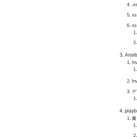
.
s
s
Ans
I
I
デ
pla
書