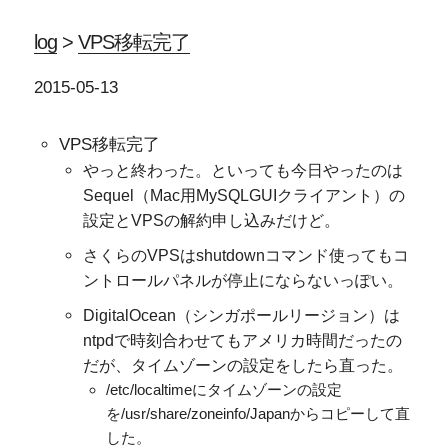
log
>
VPS移転完了
2015-05-13
VPS移転完了
やっと終わった。といっても今日やったのは
Sequel（Mac用MySQLGUIクライアント）の
設定とVPSの解約申し込みだけど。
さくらのVPSはshutdownコマンド使ってもコ
ントロールパネルが停止にならないっぽい。
DigitalOcean（シンガポールリージョン）は
ntpdで時刻合わせてもアメリカ時間だったの
だが、タイムゾーンの設定をしたら直った。
/etc/localtimeにタイムゾーンの設定
を/usr/share/zoneinfo/Japanからコピーして直
した。