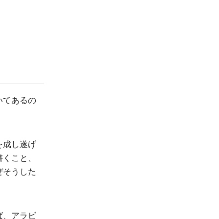
いてあるの
を成し遂げ
書くこと、
ぜそうした
ば、アラビ