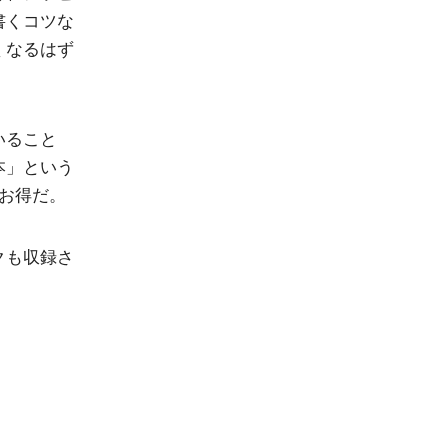
書くコツな
くなるはず
いること
本」という
お得だ。
クも収録さ