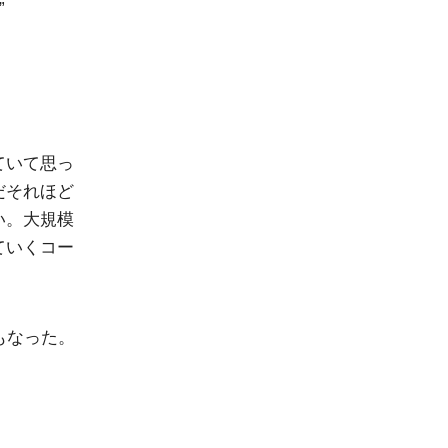
”
ていて思っ
だそれほど
い。大規模
ていくコー
もなった。