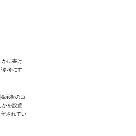
こかに書け
が参考にす
る掲示板のコ
んかを設置
保守されてい