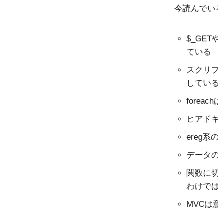
今読んでい
$_GET
ている
スクリプ
してい
forea
ヒアド
ereg
データの
関数に切
わけで
MVCは