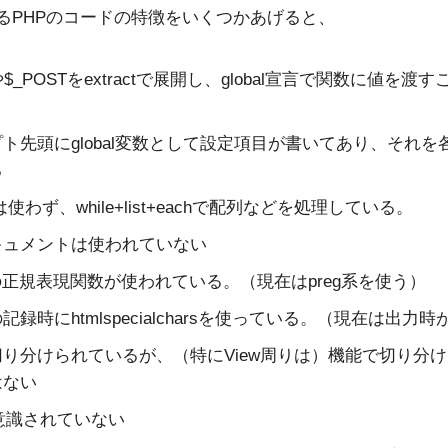
るPHPのコードの特徴をいくつかあげると、
や$_POSTをextractで展開し、global宣言で関数に値を渡
ト先頭にglobal変数として設定項目が書いてあり、それを
る
chは使わず、while+list+eachで配列などを処理している。
キュメントは使われていない
系の正規表現関数が使われている。（現在はpreg系を使う）
記録時にhtmlspecialcharsを使っている。（現在は出力
り分けられているが、（特にView周りは）機能で切り分
はない
意識されていない