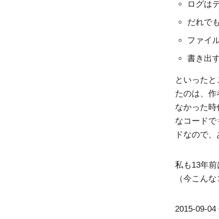
ログはテ
だれでも
ファイルの
書き出すH
といったと
たのは、作
なかった時
なコードで
ドなので、
私も13年
（今こんな
2015-09-04 