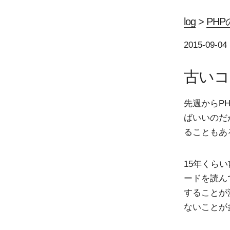
log
>
PH
2015-09-04
古いコ
先週からP
ばいいのだ
ることもあ
15年くら
ードを読ん
することが
ないことが