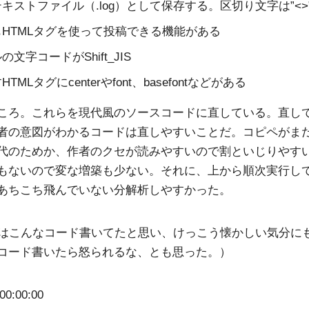
キストファイル（.log）として保存する。区切り文字は”<>
HTMLタグを使って投稿できる機能がある
文字コードがShift_JIS
TMLタグにcenterやfont、basefontなどがある
ころ。これらを現代風のソースコードに直している。直し
者の意図がわかるコードは直しやすいことだ。コピペがま
代のためか、作者のクセが読みやすいので割といじりやす
もないので変な増築も少ない。それに、上から順次実行し
あちこち飛んでいない分解析しやすかった。
前はこんなコード書いてたと思い、けっこう懐かしい気分に
コード書いたら怒られるな、とも思った。）
00:00:00