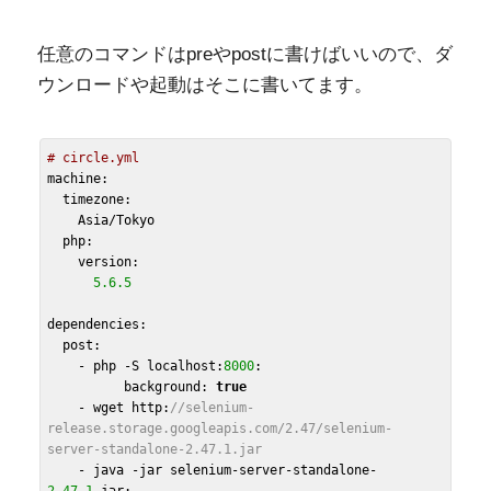
任意のコマンドはpreやpostに書けばいいので、ダ
ウンロードや起動はそこに書いてます。
# circle.yml
machine:

  timezone:

    Asia/Tokyo

  php:

    version:

5.6
.5
dependencies:

  post:

    - php -S localhost:
8000
:

          background: 
true
    - wget http:
//selenium-
release.storage.googleapis.com/2.47/selenium-
server-standalone-2.47.1.jar
    - java -jar selenium-server-standalone-
2.47
.1
.jar:
