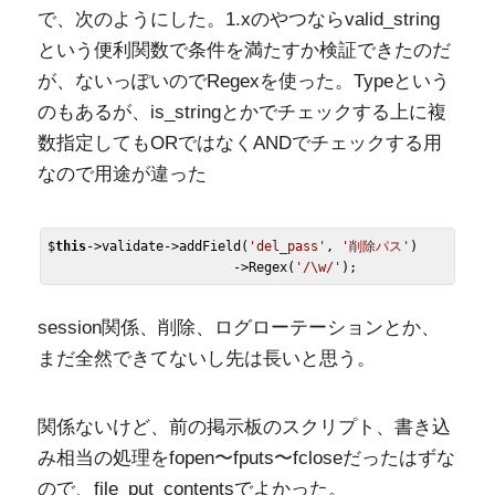
で、次のようにした。1.xのやつならvalid_string
という便利関数で条件を満たすか検証できたのだ
が、ないっぽいのでRegexを使った。Typeという
のもあるが、is_stringとかでチェックする上に複
数指定してもORではなくANDでチェックする用
なので用途が違った
$
this
->validate->addField
(
'del_pass'
, 
'削除パス'
)
                        ->
Regex(
'/\w/'
session関係、削除、ログローテーションとか、
まだ全然できてないし先は長いと思う。
関係ないけど、前の掲示板のスクリプト、書き込
み相当の処理をfopen〜fputs〜fcloseだったはずな
ので、file_put_contentsでよかった。