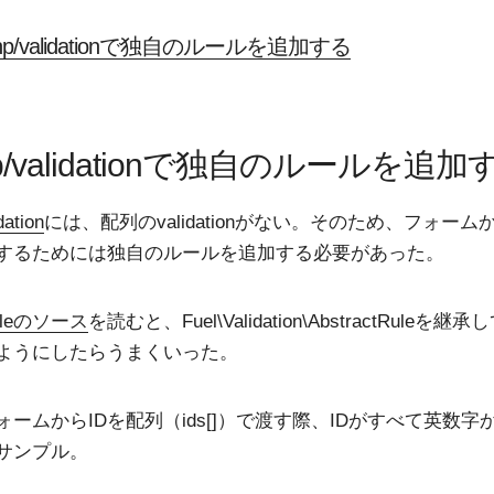
lphp/validationで独自のルールを追加する
php/validationで独自のルールを追加
dation
には、配列のvalidationがない。そのため、フォー
するためには独自のルールを追加する必要があった。
leのソース
を読むと、Fuel\Validation\AbstractRuleを
ようにしたらうまくいった。
ームからIDを配列（ids[]）で渡す際、IDがすべて英数字
サンプル。