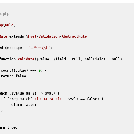
e.php
pp
\
Rule
;

Rule
extends
 \
Fuel
\
Validation
\
AbstractRule
ed
$message
 = 
'エラーです'
;

function
validate
(
$value
, 
$field
 = null, 
$allFields
 = null)
(count(
$value
) === 
0
) {

return
false
;

each
 (
$value
as
$i
 => 
$val
) {

if
 (preg_match(
'/[0-9a-zA-Z]/'
, 
$val
) == 
false
) {

return
false
;



urn
true
;
