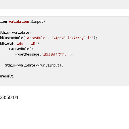
tion
validation
(
$input
)
$this
->validate;

ddCustomRule(
'arrayRule'
, 
'\App\Rule\ArrayRule'
);

ddField(
'ids'
, 
'ID'
)

Rule()

                   ->setMessage(
'IDは必須です。'
);

 = 
$this
->validate->run(
$input
);

$result
;

23:50:04