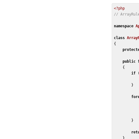
<?php
// ArrayRul
namespace
A
class
Array
{
protect
public
    {
if
 
        }

for
            }
        }

ret
    }
