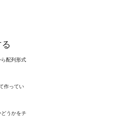
する
ムから配列形式
継承して作ってい
かどうかをチ