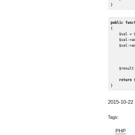
public
func
{
$val
 = 
$val
->a
$val
->a
               ->array
$result
return
2015-10-22 
Tags:
PHP