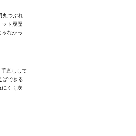
用丸つぶれ
ミット履歴
じゃなかっ
っと手直しして
えばできる
れにくく次