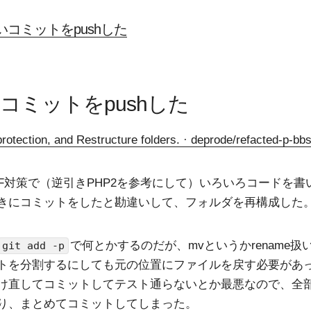
いコミットをpushした
コミットをpushした
otection, and Restructure folders. · deprode/refacted-p-
RF対策で（逆引きPHP2を参考にして）いろいろコードを書
きにコミットをしたと勘違いして、フォルダを再構成した
で何とかするのだが、mvというかrename扱
git add -p
トを分割するにしても元の位置にファイルを戻す必要があ
け直してコミットしてテスト通らないとか最悪なので、全
り、まとめてコミットしてしまった。