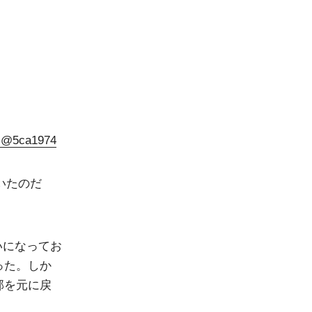
bbs@5ca1974
いたのだ
。
いになってお
った。しか
部を元に戻