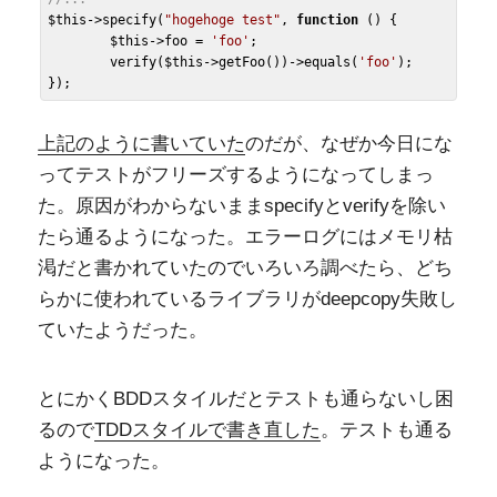
$this
->specify(
"hogehoge test"
, 
function
()
 {
$this
->foo = 
'foo'
;

	verify(
$this
->getFoo())->equals(
'foo'
);

上記のように書いていた
のだが、なぜか今日にな
ってテストがフリーズするようになってしまっ
た。原因がわからないままspecifyとverifyを除い
たら通るようになった。エラーログにはメモリ枯
渇だと書かれていたのでいろいろ調べたら、どち
らかに使われているライブラリがdeepcopy失敗し
ていたようだった。
とにかくBDDスタイルだとテストも通らないし困
るので
TDDスタイルで書き直した
。テストも通る
ようになった。