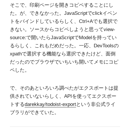
そこで、印刷ページを開きコピペすることにし
た。が、できなかった。JavaScriptでclickイベン
トをバインドしているらしく、Ctrl+Aでも選択で
きない。ソースからコピペしようと思ってview-
source:で開いたらJavaScriptでModelを持ってい
るらしく、これもだめだった。一応、DevToolsの
xpathで選択する機能なら選択できたけど、面倒
だったのでブラウザでいちいち開いてメモにコピ
ペした。
で、そのあといろいろ調べたがエクスポートは提
供されていないらしく、APIを使ってエクスポー
トする
darekkay/todoist-export
という非公式ライ
ブラリができていた。