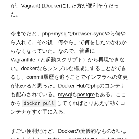
が、VagrantはDockerにした方が便利そうだっ
た。
今までだと、php+mysqlでbrowser-syncやら何や
ら入れて、その後「何やら」で何をしたのかわか
らなくなっていた。なので、普通に
Vagrantfile（と起動スクリプト）から再現できな
い。dockerならシンプルな構成にすることができ
るし、commit履歴を追うことでインフラへの変更
がわかると思った。
Docker Hub
でphpのコンテナ
も配布されている。
mysql
も
postgre
もある。ここ
から
してくればとりあえず動くコ
docker pull
ンテナがすぐ手に入る。
すごい便利だけど、Dockerの流儀的なものがいま