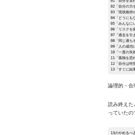
01「自分を哀
02「自分の力
03「現状維持
04「どうにも
05「みんなに
06「リスクを
07「過去を引
08「同じ過ち
09「人の成功
10「一度の失
11「孤独を恐
12「自分は特
論理的・合
読み終えた
っていたの
13のやめる