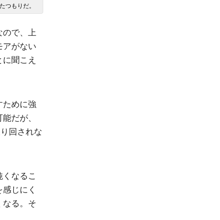
なので、上
モアがない
とに聞こえ
すために強
可能だが、
振り回されな
鈍くなるこ
を感じにく
くなる。そ