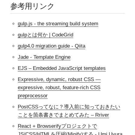
参考用リンク
gulp.js - the streaming build system
gulpとは何か | CodeGrid
gulp4.0 migration guide - Qiita
Jade - Template Engine
EJS – Embedded JavaScript templates
Expressive, dynamic, robust CSS —
expressive, robust, feature-rich CSS
preprocessor
PostCSSってなに？導入前に知っておきたい
ことを箇条書きでまとめてみた – Rriver
React + Browserifyプロジェクトで
JS/CSS/HTMLを圧縮(Minify)する - Umi Uyura