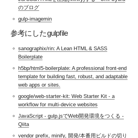
のブログ
gulp-imagemin
参考にしたgulpfile
sanographix/rin: A Lean HTML & SASS
Boilerplate
h5bp/html5-boilerplate: A professional front-end
template for building fast, robust, and adaptable
web apps or sites.
google/web-starter-kit: Web Starter Kit - a
workflow for multi-device websites
JavaScript - gulp.jsでWeb開発環境をつくる -
Qiita
vendor prefix, minify, 開発/本番用ビルドの切り