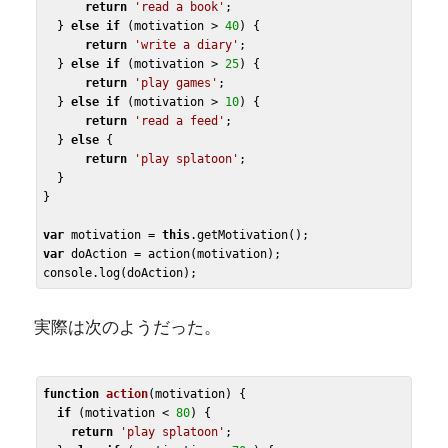
return
'read a book'
;

  } 
else
if
 (motivation > 
40
) {

return
'write a diary'
;

  } 
else
if
 (motivation > 
25
) {

return
'play games'
;

  } 
else
if
 (motivation > 
10
) {

return
'read a feed'
;

  } 
else
 {

return
'play splatoon'
;

  }

}

var
 motivation = 
this
var
 doAction = action(motivation);

実際は次のようだった。
function
action
(motivation)
 {
if
 (motivation < 
80
) {

return
'play splatoon'
;
