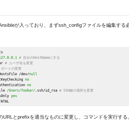
nsibleが入っており、まずssh_configファイルを編集す
s

127.0
.0
.1
# 自分のHostNameにする
ar 
# ユーザ名を変更
 ポートの変更
nHostsFile /dev/
null
stKeyChecking 
no
Authentication 
no
ile 
/Users/foobar/
.ssh/id_rsa 
# SSH鍵の場所を変更
esOnly 
yes
のURLとprefixを適当なものに変更し、コマンドを実行する