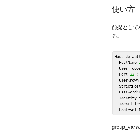
使い方
前提としてA
る。
Host default
  HostName 
  User foob
  Port 
22
#
  UserKnow
  StrictHo
  Password
  IdentityF
  Identiti
group_vars