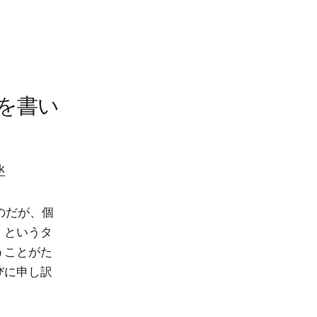
kを書い
k
たのだが、個
」というタ
うことがた
たびに申し訳