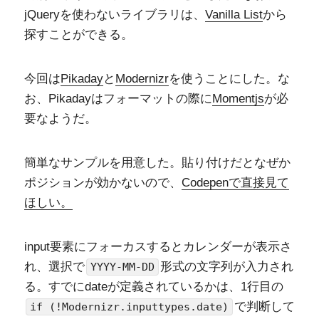
jQueryを使わないライブラリは、
Vanilla List
から
探すことができる。
今回は
Pikaday
と
Modernizr
を使うことにした。な
お、Pikadayはフォーマットの際に
Momentjs
が必
要なようだ。
簡単なサンプルを用意した。貼り付けだとなぜか
ポジションが効かないので、
Codepenで直接見て
ほしい。
input要素にフォーカスするとカレンダーが表示さ
れ、選択で
形式の文字列が入力され
YYYY-MM-DD
る。すでにdateが定義されているかは、1行目の
で判断して
if (!Modernizr.inputtypes.date)