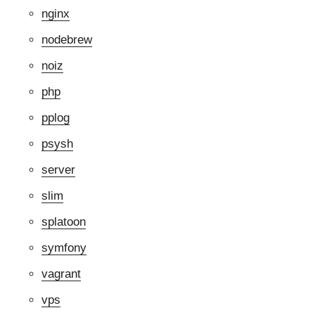
nginx
nodebrew
noiz
php
pplog
psysh
server
slim
splatoon
symfony
vagrant
vps