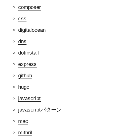
composer
css
digitalocean
dns
dotinstall
express
github
hugo
javascript
javascriptパターン
mac
mithril