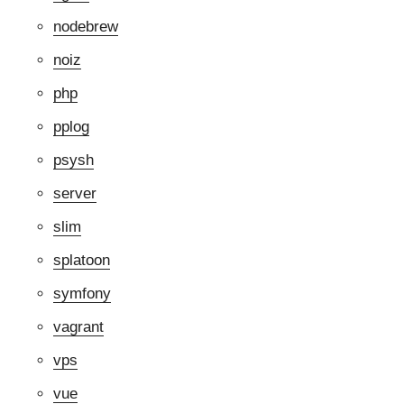
nodebrew
noiz
php
pplog
psysh
server
slim
splatoon
symfony
vagrant
vps
vue