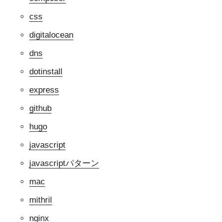
css
digitalocean
dns
dotinstall
express
github
hugo
javascript
javascriptパターン
mac
mithril
nginx