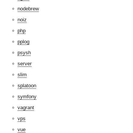
nodebrew
noiz
php
pplog
psysh
server
slim
splatoon
symfony
vagrant
vps
vue