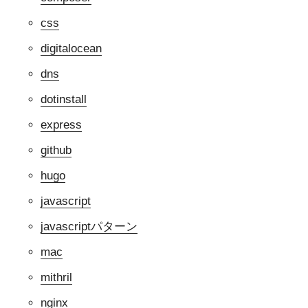
css
digitalocean
dns
dotinstall
express
github
hugo
javascript
javascriptパターン
mac
mithril
nginx