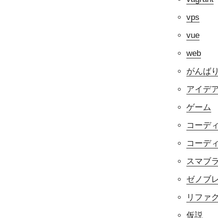
vps
vue
web
がんば
アイデ
ゲーム
コーデ
コーデ
スマブラf
ゼノブ
リファ
仮説