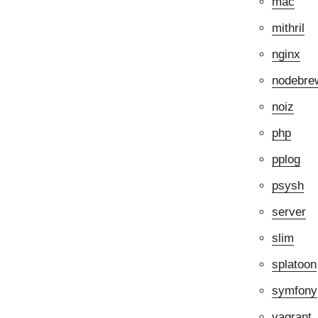
mac
mithril
nginx
nodebre
noiz
php
pplog
psysh
server
slim
splatoon
symfony
vagrant