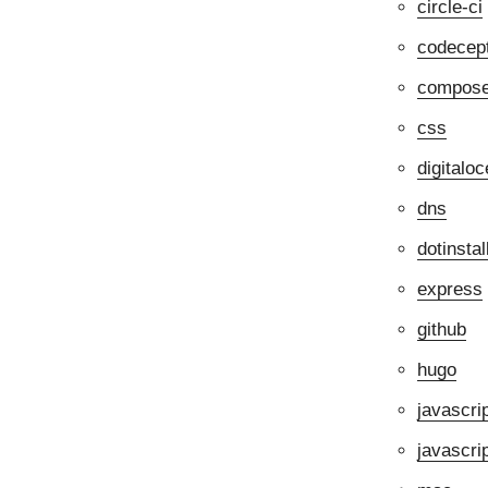
circle-ci
codecep
compos
css
digitalo
dns
dotinstal
express
github
hugo
javascri
javasc