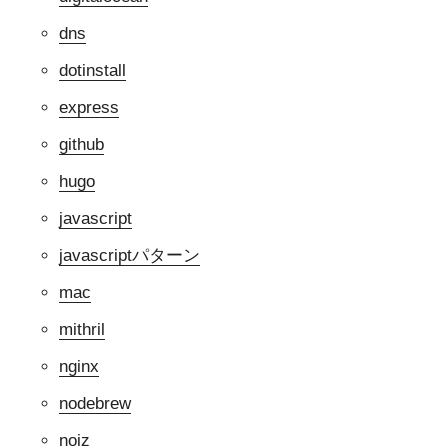
dns
dotinstall
express
github
hugo
javascript
javascriptパターン
mac
mithril
nginx
nodebrew
noiz