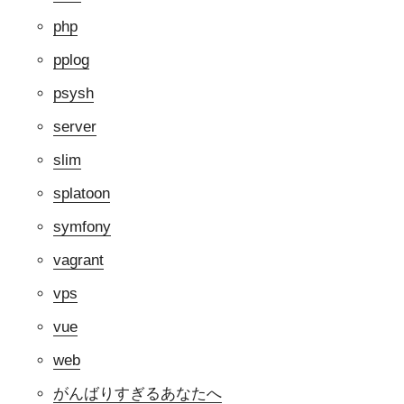
php
pplog
psysh
server
slim
splatoon
symfony
vagrant
vps
vue
web
がんばりすぎるあなたへ