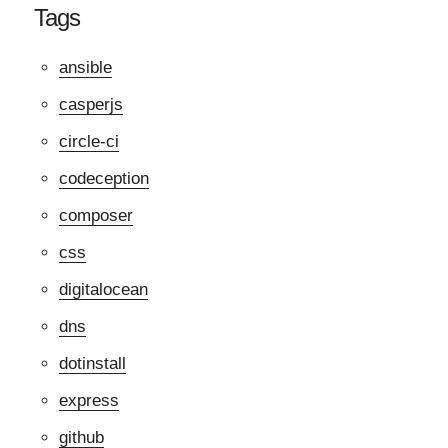
Tags
ansible
casperjs
circle-ci
codeception
composer
css
digitalocean
dns
dotinstall
express
github