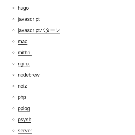
hugo
javascript
javascriptパターン
mac
mithril
nginx
nodebrew
noiz
php
pplog
psysh
server