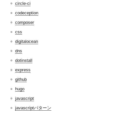
circle-ci
codeception
composer
css
digitalocean
dns
dotinstall
express
github
hugo
javascript
javascriptパターン