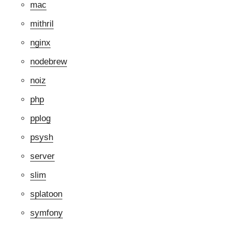
mac
mithril
nginx
nodebrew
noiz
php
pplog
psysh
server
slim
splatoon
symfony